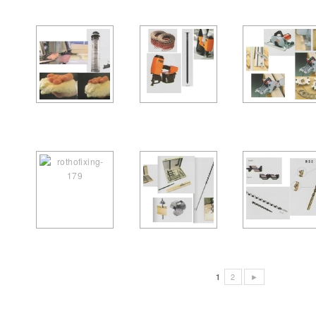
1
2
►