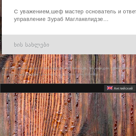
С уважением,шеф мастер основатель и отве
управление Зураб Маглакелидзе…
ხის სახლები
www.merqani.ge
Copyright ©
ხის სახლები, ხის მასალები, ხის იატაკები, ევრორემონტი
საუკეთესო
ხის სახლები
ევროპიდან, საუკეთესო ევრო რემონტი
Английский