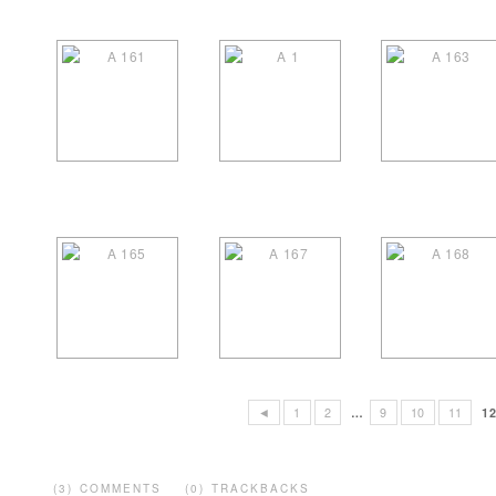
◄
1
2
…
9
10
11
1
(3) COMMENTS
(0) TRACKBACKS