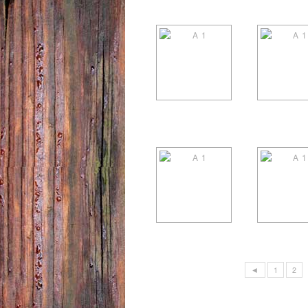
◄
1
2