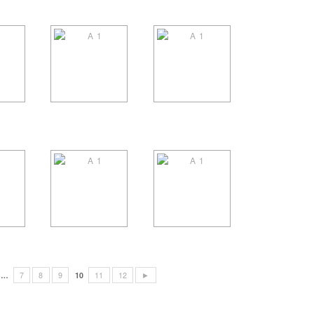
…
7
8
9
10
11
12
►